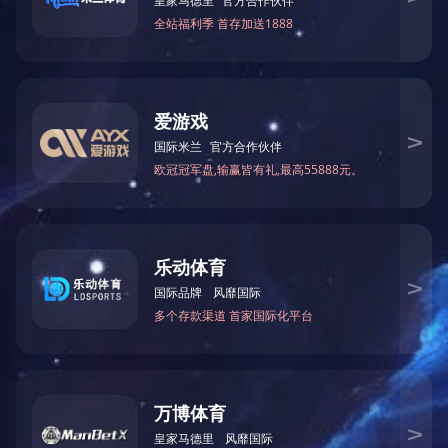
电话：0537-7702666 传真：0537-76666689
资质荣
手机：13863700809
企业文
国际贸易部：18369799102
售后服务部：17852378030
地址：山东省梁山县徐集工业园区
E-mail:zygslgj@163.com lgj@zygcpj.com
Copyright © milan体育入口 All Rights Reserved
鲁ICP备13014492号
友情链接：
正阳集团阿里国际站