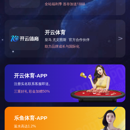
国内贸易部
厂容厂
电话：0537-7702666 传真：0537-76666689
资质荣
手机：13863700809
企业文
国际贸易部：18369799102
售后服务部：17852378030
地址：山东省梁山县徐集工业园区
E-mail:zygslgj@163.com lgj@zygcpj.com
Copyright © milan体育入口 All Rights Reserved
鲁ICP备13014492号
友情链接：
正阳集团阿里国际站