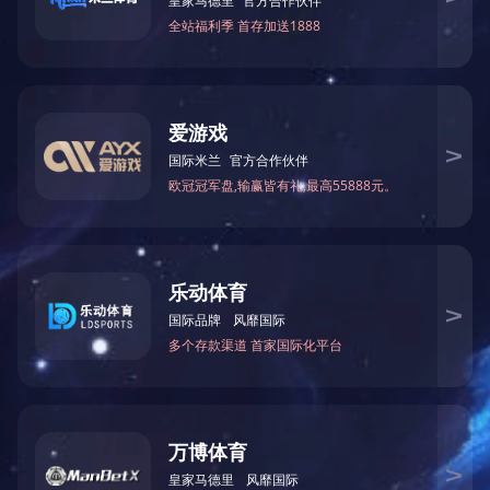
美式悬挂
德式悬挂
轻型悬挂
液压转向车桥
凹心车桥
轮毂