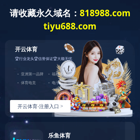
欢迎访问milan体育入口官网！