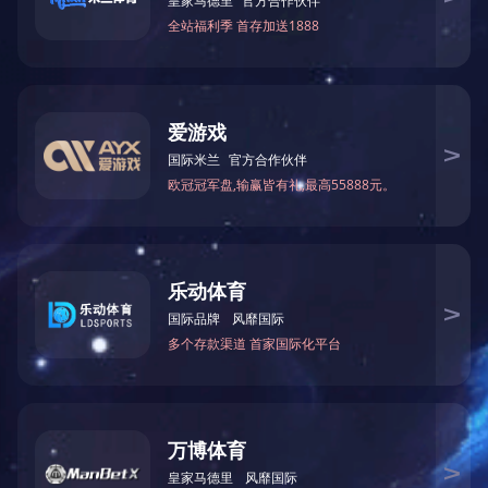
美式悬挂
德式悬挂
轻型悬挂
液压转向车桥
凹心车桥
轮毂