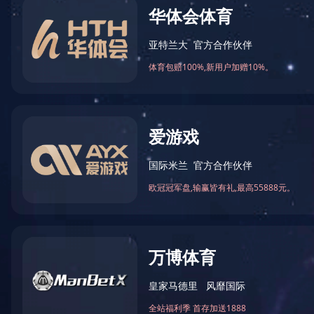
主页
>
产品中心
>
制动鼓
产品中心
milan体育入口
德式车桥
盘刹车桥
空气悬挂