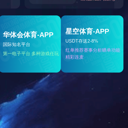
ZYKJ1191L2T