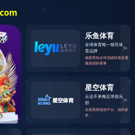
人力资源
米兰milan（中
国）
国际贸易
国）