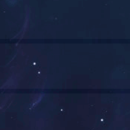
ZYKJ1601D2/D
ZYKJ1601D1/