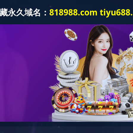
网站首页
关于我们
新闻中心
产品中心