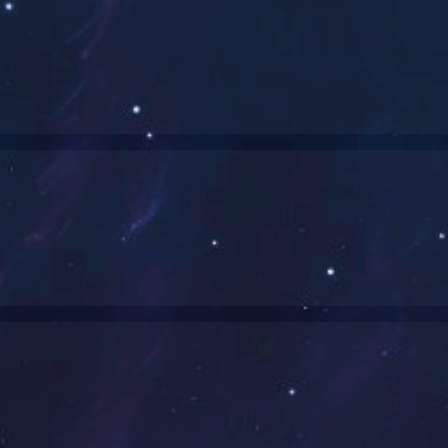
留言内容
姓名
手机
邮箱
地址
【扫一扫 进入手机站】