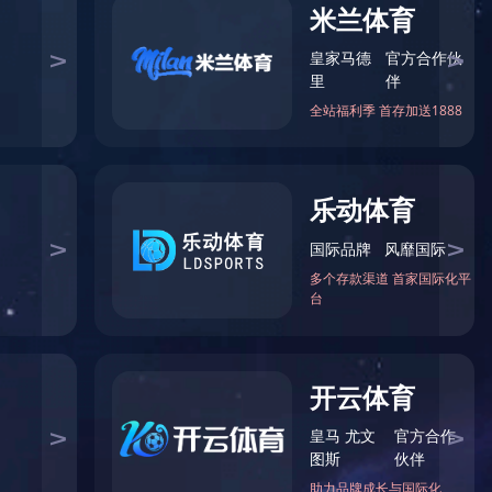
空气悬挂
13T空气悬挂
空气悬挂
所属分类：
产品简介：