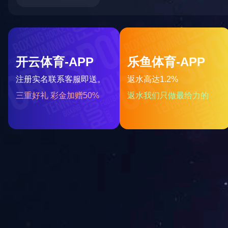
美式悬挂
<
德式悬挂
轻型悬挂
液压转向车桥
13T空
空悬可
凹心车桥
将车桥
两轴行
提升后
轮毂
制动鼓