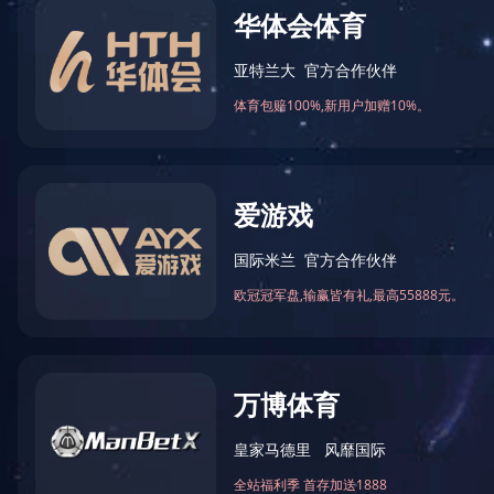
主页
>
产品中心
>
空气悬挂
产品中心
milan体育入口
德式车桥
盘刹车桥
空气悬挂