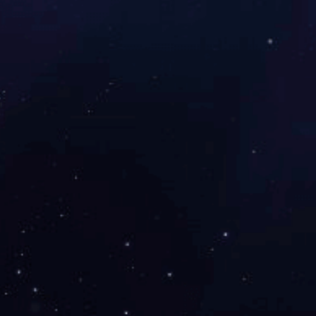
米兰milan（中国）
24小时客户服务热线：400-1537-288
国内贸易部
电话：0537-7702666 传真：0537-76666689
手机：13863700809
国际贸易部：18369799102
售后服务部：17852378030
地址：山东省梁山县徐集工业园区
E-mail:zygslgj@163.com lgj@zygcpj.com