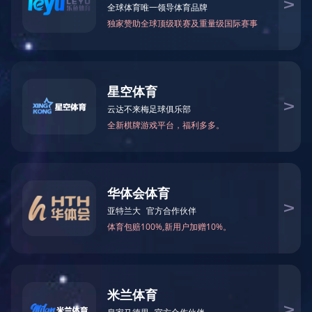
企业新闻
行业动态
梁山县政
【摘要】：
最是四月春光好，百花竞艳，暖风和畅。
4月19日上午，梁山县政协副主席刘征一行莅临正阳集团调研指