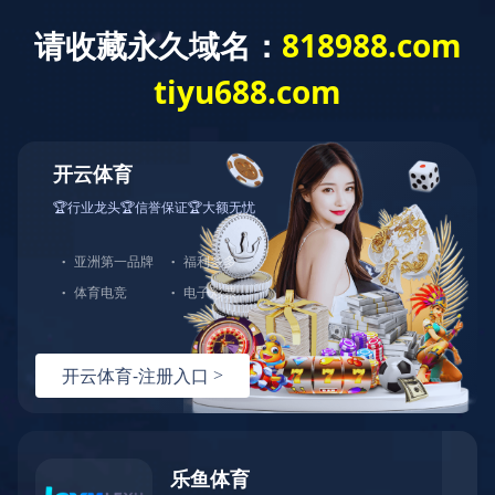
欢迎访问milan体育入口官网！