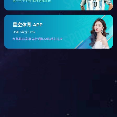
会上，调研组特别就疫情对整个专用车配件行业、对正阳集团良
情严峻的大环境下，依然能正常满负荷生产表示充分肯定。