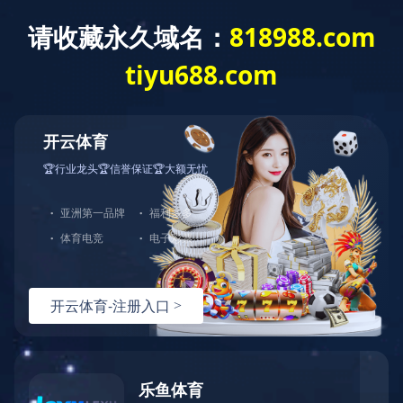
欢迎访问milan体育入口官网！