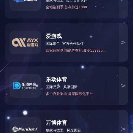
美式悬挂
<
德式悬挂
轻型悬挂
液压转向车桥
凹心车桥
轮毂
制动鼓